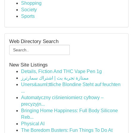
Shopping
Society
Sports
Web Directory Search
New Site Listings
Details, Fiction And THC Vape Pen 1g
ممتازة تجربة بث | اشتراك سمارترز
Uners&auml;ttliche Blondine Steht auf feuchten
...
Automatyczny ciśnieniomierz cyfrowy –
precyzyjn...
Bringing Home Happiness: Full Body Silicone
Reb...
Physical AI
The Boredom Busters: Fun Things To Do At