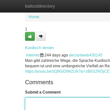
bailoutdirectory
Home
New Site Listings
Add Site
Home
1
Kurdisch lernen
Internet
244 days ago
declanlweb430145
Man gibt zahlreiche Wege, die Sprache Kurdisch 
bequem ist und eine umfangreiche Vielfalt an Re
https://youtu.be/zQ9GiDIWZUk?si=zBIiS2RDjC
Comments
Submit a Comment