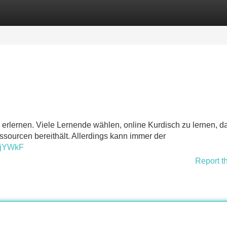
Categories
Register
Login
erlernen. Viele Lernende wählen, online Kurdisch zu lernen, d
ssourcen bereithält. Allerdings kann immer der
EjYWkF
Report t