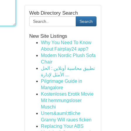
Web Directory Search
Search
New Site Listings
Why You Need To Know
About Fairplay24 app?
Modern Nordic Plush Sofa
Chair
تطبيق محاسبة أونلاين : الحل
الأمثل لإدارة ...
Pilgrimage Guide in
Mangalore
Kostenloses Erotik Movie
Mit hemmungsloser
Muschi
Uners&auml;ttliche
Granny Will raues ficken
Replacing Your ABS