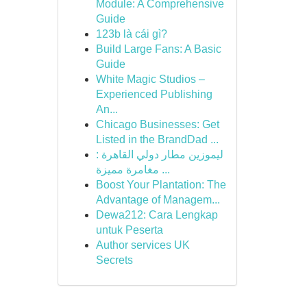
Module: A Comprehensive
Guide
123b là cái gì?
Build Large Fans: A Basic
Guide
White Magic Studios –
Experienced Publishing
An...
Chicago Businesses: Get
Listed in the BrandDad ...
ليموزين مطار دولي القاهرة :
مغامرة مميزة ...
Boost Your Plantation: The
Advantage of Managem...
Dewa212: Cara Lengkap
untuk Peserta
Author services UK
Secrets