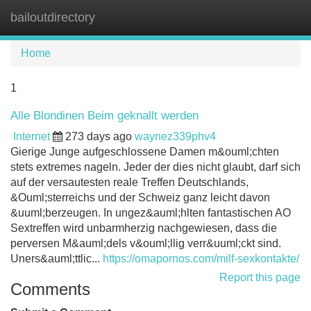
bailoutdirectory
Tog
navi
Home
1
Alle Blondinen Beim geknallt werden
Internet
273 days ago
waynez339phv4
Gierige Junge aufgeschlossene Damen m&ouml;chten
stets extremes nageln. Jeder der dies nicht glaubt, darf sich
auf der versautesten reale Treffen Deutschlands,
&Ouml;sterreichs und der Schweiz ganz leicht davon
&uuml;berzeugen. In ungez&auml;hlten fantastischen AO
Sextreffen wird unbarmherzig nachgewiesen, dass die
perversen M&auml;dels v&ouml;llig verr&uuml;ckt sind.
Uners&auml;ttlic...
https://omapornos.com/milf-sexkontakte/
Report this page
Comments