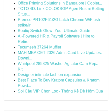
Office Printing Solutions in Bangalore | Copier...
TOTO 4D: Link COLOKSGP Agen Resmi Betting
Situs...
Premco PR102F61/2G Latch Chrome W/Flush
strike/Ir
Boutiq Switch Glow: Your Ultimate Guide
AI-Powered HR & Payroll Software | Hire to
Retire
Tecumseh 37264 Muffler
MAH MBA CET 2026 Admit Card Live Updates:
Downl...
Whirlpool 285825 Washer Agitator Cam Repair
Kit
Designer intimate fashion expansion
Best Place To Buy Kratom Capsules & Kratom
Powd...
Soi Cầu VIP Chọn Lọc - Thống Kê Đề Hôm Qua