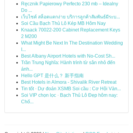
Ręcznik Papierowy Perfecto 230 mb – Idealny
Do ...
เว็บไซต์ สล็อตแตกง่าย บริการลูกค้าสัมพันธ์มีระบ...
Soi Cầu Bạch Thủ Lô Kép MB Hôm Nay
Knaack 70022-200 Cabinet Replacement Keys
2 M200
What Might Be Next In The Destination Wedding
I...
Best Albany Airport Hotels with No-Cost Sh...
Trần Trung Nghĩa: Hành trình từ sân nhỏ đến
ánh...
Hello GPT 是什么？ 新手指南
Best Hotels in Almora - Shivalik River Retreat
Tin tốt · Dự đoán XSMB Soi cầu : Cơ Hội Vàn...
Soi VIP chọn lọc · Bạch Thủ Lô Đẹp hôm nay:
Chố...