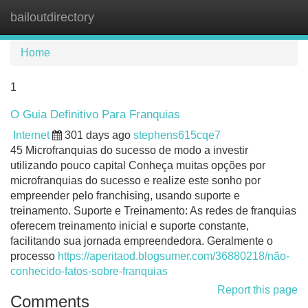
bailoutdirectory
Tog
navi
Home
1
O Guia Definitivo Para Franquias
Internet
301 days ago
stephens615cqe7
45 Microfranquias do sucesso de modo a investir
utilizando pouco capital Conheça muitas opções por
microfranquias do sucesso e realize este sonho por
empreender pelo franchising, usando suporte e
treinamento. Suporte e Treinamento: As redes de franquias
oferecem treinamento inicial e suporte constante,
facilitando sua jornada empreendedora. Geralmente o
processo
https://aperitaod.blogsumer.com/36880218/não-
conhecido-fatos-sobre-franquias
Report this page
Comments