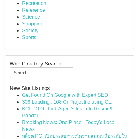
Recreation
Reference
Science
Shopping
Society
Sports
Web Directory Search
New Site Listings
Get Found On Google with Expert SEO
308 Loading : 168 Gr Projectile using C...
KOITOTO : Link Agen Situs Toto Resmi &
Bandar T...
Breaking News: One Place - Today's Local
News
สล็อต PG: เปิดประสบการณ์ความสนุกเหนือระดับใน