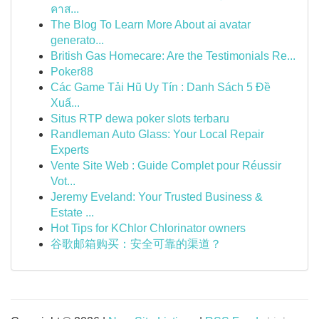
คาส...
The Blog To Learn More About ai avatar
generato...
British Gas Homecare: Are the Testimonials Re...
Poker88
Các Game Tải Hũ Uy Tín : Danh Sách 5 Đề
Xuấ...
Situs RTP dewa poker slots terbaru
Randleman Auto Glass: Your Local Repair
Experts
Vente Site Web : Guide Complet pour Réussir
Vot...
Jeremy Eveland: Your Trusted Business &
Estate ...
Hot Tips for KChlor Chlorinator owners
谷歌邮箱购买：安全可靠的渠道？