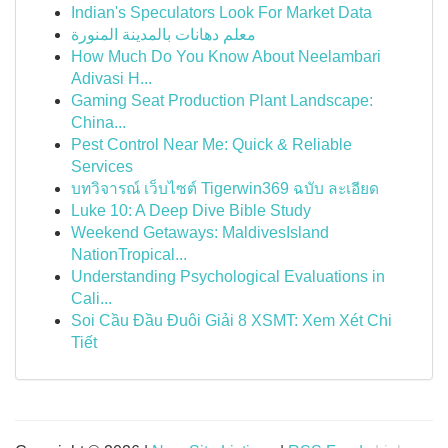
Indian's Speculators Look For Market Data
معلم دهانات بالمدينة المنورة
How Much Do You Know About Neelambari
Adivasi H...
Gaming Seat Production Plant Landscape:
China...
Pest Control Near Me: Quick & Reliable
Services
บทวิจารณ์ เว็บไซต์ Tigerwin369 ฉบับ ละเอียด
Luke 10: A Deep Dive Bible Study
Weekend Getaways: MaldivesIsland
NationTropical...
Understanding Psychological Evaluations in
Cali...
Soi Cầu Đầu Đuôi Giải 8 XSMT: Xem Xét Chi
Tiết