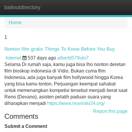
bailoutdirectory
Tog
navi
Home
1
Nonton film gratis Things To Know Before You Buy
Internet
537 days ago
albertd579uto7
Selama Di rumah saja, kamu juga bisa lho nonton deretan
film bioskop indonesia di Vidio. Bukan cuma film
Indonesia, ada juga banyak film hollywood hingga Korea
yang bisa kamu tonton. Perjuangan keempat sahabat
untuk memenangkan kompetisi tersebut menjadi berat saat
Reno (Devano), asisten pelatih paduan suara yang
diharapkan menjadi
https://www.movindo24.org/
Report this page
Comments
Submit a Comment