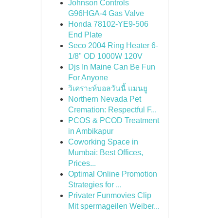
Johnson Controls
G96HGA-4 Gas Valve
Honda 78102-YE9-506
End Plate
Seco 2004 Ring Heater 6-
1/8" OD 1000W 120V
Djs In Maine Can Be Fun
For Anyone
วิเคราะห์บอลวันนี้ แมนยู
Northern Nevada Pet
Cremation: Respectful F...
PCOS & PCOD Treatment
in Ambikapur
Coworking Space in
Mumbai: Best Offices,
Prices...
Optimal Online Promotion
Strategies for ...
Privater Funmovies Clip
Mit spermageilen Weiber...