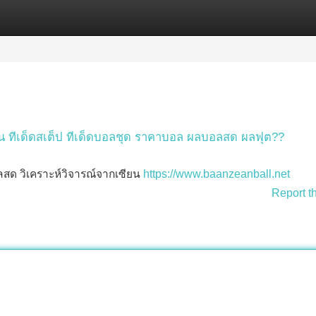
Categories
Register
Login
น ทีเด็ดสเต็ป ทีเด็ดบอลชุด ราคาบอล ผลบอลสด ผลฟุต??
สด วิเคราะห์วิจารณ์จากเซียน
https://www.baanzeanball.net
Report t