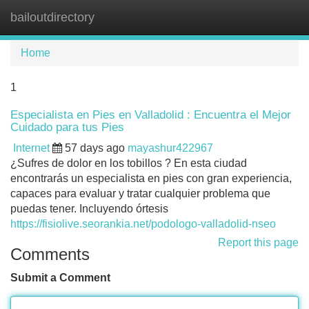
bailoutdirectory
Tog
navi
Home
1
Especialista en Pies en Valladolid : Encuentra el Mejor
Cuidado para tus Pies
Internet
57 days ago
mayashur422967
¿Sufres de dolor en los tobillos ? En esta ciudad
encontrarás un especialista en pies con gran experiencia,
capaces para evaluar y tratar cualquier problema que
puedas tener. Incluyendo órtesis
https://fisiolive.seorankia.net/podologo-valladolid-nseo
Report this page
Comments
Submit a Comment