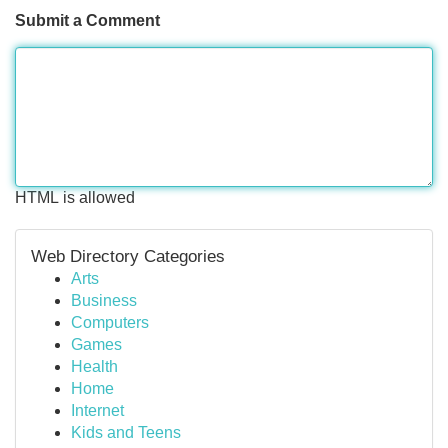
Submit a Comment
HTML is allowed
Web Directory Categories
Arts
Business
Computers
Games
Health
Home
Internet
Kids and Teens