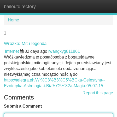
bailoutdirectory
Tog
navi
Home
1
Wrozka: Mit i legenda
Internet
82 days ago
iwangxyg811861
Wróżkawiedźma to postaćosoba z bogatejdawnej
polskiejpolskiej mitologiitradycji. Jejich przedstawiany jest
zwykleczęsto jako kobietaistota obdarzonamająca
niezwykłąmagiczna mocązdolnością do
https://telegra.ph/Wr%C3%B3%C5%BCka-Celestyna--
Ezoteryka-Astrologia-i-Bia%C5%82a-Magia-05-07-15
Report this page
Comments
Submit a Comment