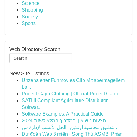
Science
Shopping
Society
Sports
Web Directory Search
New Site Listings
Unzensierter Funmovies Clip Mit spermageilem
La...
Project Capri Clothing | Official Project Capri...
SATHI Compliant Agriculture Distributor
Softwar...
Software Examples: A Practical Guide
הצעות נישואין: המדריך המלא לשנת 2024
تطبيق محاسبة أونلاين : الحل الأنسب لإدارة ش...
Dự đoán Wap 3 miền · Song Thủ XSMB: Phân